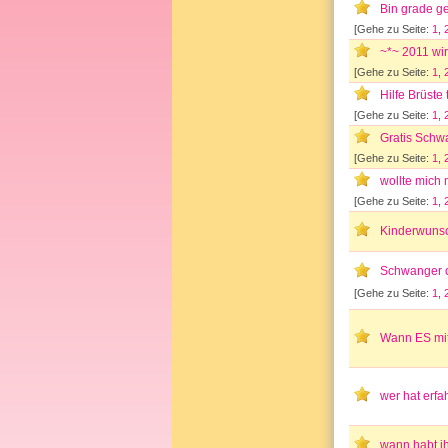
Bin grade g
[Gehe zu Seite:
1
,
~*~ 2011 wi
[Gehe zu Seite:
1
,
Hilfe Brüste
[Gehe zu Seite:
1
,
Gratis Schw
[Gehe zu Seite:
1
,
wollte mich 
[Gehe zu Seite:
1
,
Kinderwunsch
Schwanger o
[Gehe zu Seite:
1
,
Wann ES mi
wer hat erf
wann habt i