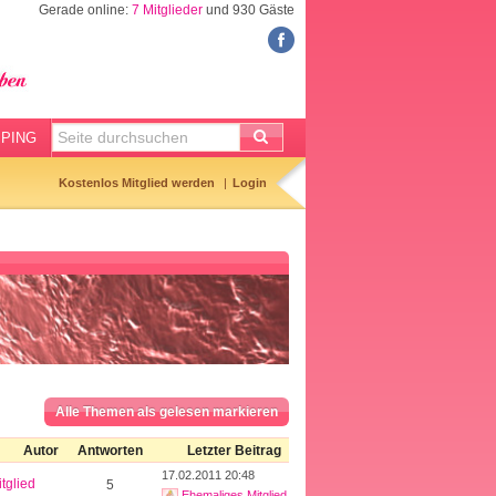
Gerade online:
7 Mitglieder
und 930 Gäste
FORUM
Meine Forenthemen
Meine Forenbeiträge
PING
Gemerkte Themen
Kostenlos Mitglied werden
Login
Neueste Themen
Aktuell diskutiert
Forenticker
Forenbilder
Forenregeln
Alle Themen als gelesen markieren
Autor
Antworten
Letzter Beitrag
17.02.2011 20:48
tglied
5
Ehemaliges Mitglied