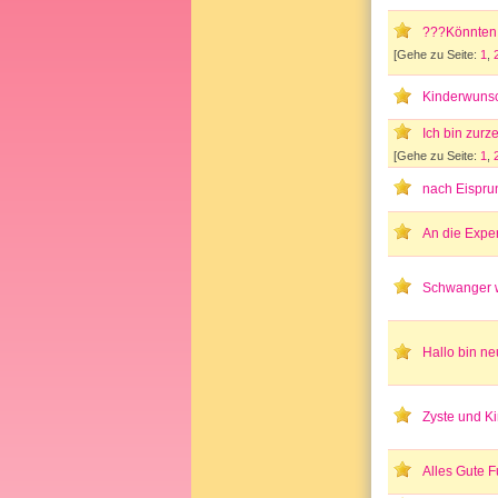
???Könnten
[Gehe zu Seite:
1
,
Kinderwunsch
Ich bin zurze
[Gehe zu Seite:
1
,
nach Eispru
An die Expe
Schwanger 
Hallo bin ne
Zyste und K
Alles Gute 