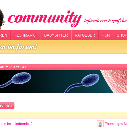
REN
FLOHMARKT
BABYSITTER
RATGEBER
FUN
SHOP
orum - Seite 547
röffnen
chte im intimbereich?
Ehemaliges Mi