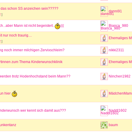
 das schon SS anzeichen sein?????
danni91
2
]
...aber Mann ist nicht begeistert..
(((
Bianca_980
it nur noch traurig....
Ehemaliges Mi
2
]
ng noch immer milchigen Zervixschleim?
nikki2311
rtinnen zum Thema Kinderwunschklinik
Ehemaliges Mi
werden trotz Hodenhochstand beim Mann??
Ninchen1982
MädchenMam
un hier
inderwunsch wer kennt sich damit aus???
Naddl1602
Funkentanz
baum