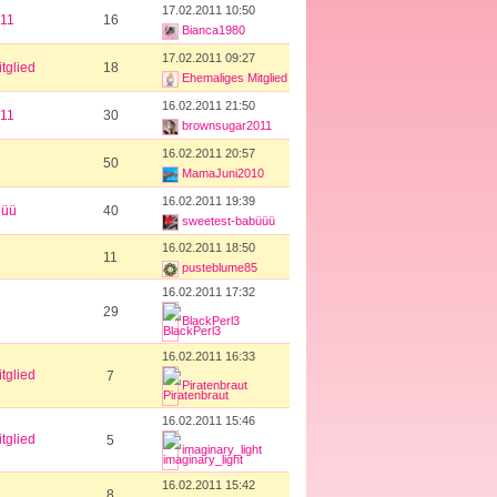
17.02.2011 10:50
11
16
Bianca1980
17.02.2011 09:27
tglied
18
Ehemaliges Mitglied
16.02.2011 21:50
11
30
brownsugar2011
16.02.2011 20:57
50
MamaJuni2010
16.02.2011 19:39
üüü
40
sweetest-babüüü
16.02.2011 18:50
11
pusteblume85
16.02.2011 17:32
29
BlackPerl3
16.02.2011 16:33
tglied
7
Piratenbraut
16.02.2011 15:46
tglied
5
imaginary_light
16.02.2011 15:42
8