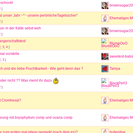
eschockt
brownsugar20
2
]
rd unser Jahr ~*~ unsere perönlicheTagebücher*
Ehemaliges Mi
2
]
 tun in der Kälte sebst weh
brownsugar20
2
]
angerschaftstest
BlumeOoO
2
,
3
,
4
]
mal vorstelle
sweetest-bab
2
,
3
]
 und die liebe Fruchtbarkeit - Wie geht denn das ?
Tamya
der nicht ?? Was meint ihr dazu
BlackPerl3
2
]
t Clomhexal?
Ehemaliges Mi
ahrung mit bryophyllum comp und ovaria comp
Ehemaliges Mi
hr zum ersten mal etwas gemerkt (nach dem es)?
butjentine