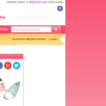
Gerade online:
6 Mitglieder
und 1824 Gäste
RATGEBER
KINDERWUNSCH
Eisprungrechner
Temperaturkurve
PING
Hibbelliste
Kostenlos Mitglied werden
Login
SCHWANGERSCHAFT
Geburtsterminrechner
Kliniktasche
Baby-Erstausstattung
Vornamen
Entbindungsliste
BABY & KIND