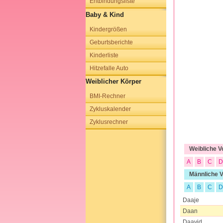
Entbindungsliste
Baby & Kind
Kindergrößen
Geburtsberichte
Kinderliste
Hitzefalle Auto
Weiblicher Körper
BMI-Rechner
Zykluskalender
Zyklusrechner
Weibliche 
A
B
C
D
Männliche 
A
B
C
D
Daaje
Daan
Daavid