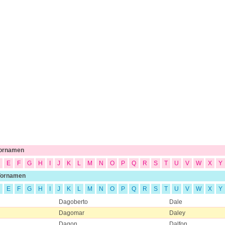
Vornamen
E
F
G
H
I
J
K
L
M
N
O
P
Q
R
S
T
U
V
W
X
Y
Vornamen
E
F
G
H
I
J
K
L
M
N
O
P
Q
R
S
T
U
V
W
X
Y
Dagoberto
Dale
Dagomar
Daley
Dagon
Dalfon