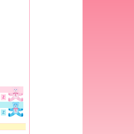
Kindergrößen
Geburtsberichte
Kinderliste
Hitzefalle Auto
WEIBLICHER KÖRPER
BMI-Rechner
Zykluskalender
Zyklusrechner
Z
Z