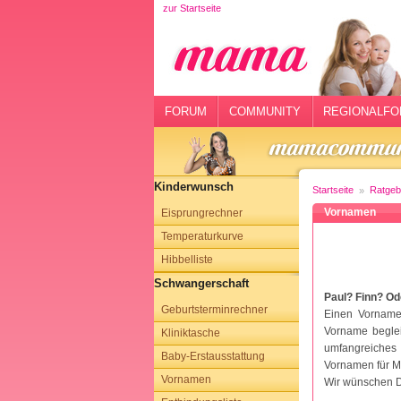
zur Startseite
rtseite
rum
mmunity
FORUM
COMMUNITY
REGIONALFO
gionalforen
ohmarkt
Kinderwunsch
Startseite
Ratgeb
ysitter
Vornamen
Eisprungrechner
Temperaturkurve
tgeber
Hibbelliste
n
Schwangerschaft
Paul? Finn? O
Geburtsterminrechner
opping
Einen Vornamen
Vorname beglei
Kliniktasche
umfangreiches
sloggen
Baby-Erstausstattung
Vornamen für M
Vornamen
Wir wünschen D