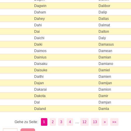
Dagwin
Dalibor
Daham
Dalip
Dahey
Dallas
Dahi
Dalmat
Dai
Dalton
Daichi
Daly
Daiki
Damasus
Daimos
Damean
Dainius
Damian
Daisaku
Damiano
Daisuke
Damiel
Daithi
Damien
Dajan
Damijan
Dakarai
Damion
Dakota
Damir
Dal
Damjan
Daland
Damla
...
Gehe zu Seite:
1
2
3
4
12
13
»
»»