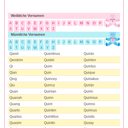
Weibliche Vornamen
A
B
C
D
E
F
G
H
I
J
K
L
M
N
O
P
Q
R
S
T
U
V
W
X
Y
Z
Männliche Vornamen
A
B
C
D
E
F
G
H
I
J
K
L
M
N
O
P
Q
R
S
T
U
V
W
X
Y
Z
Qamil
Quentinus
Quinto
Qendrim
Quidel
Quinton
Qi
Quim
Quintus
Qian
Quin
Quique
Qing
Quincey
Quiriakus
Qiu
Quincy
Quirijn
Quan
Quinlan
Quirin
Quanah
Quinn
Quirinius
Quang
Quint
Quirino
Quarto
Quinten
Quirinus
Quartus
Quintillus
Quisito
Quasim
Quintin
Qusay