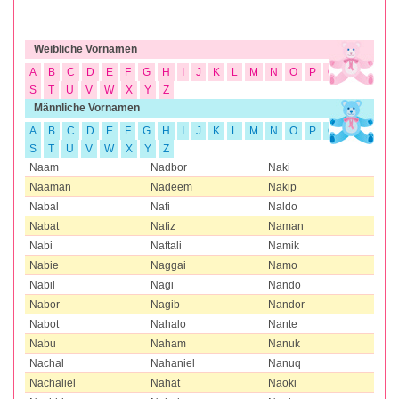
Weibliche Vornamen
A
B
C
D
E
F
G
H
I
J
K
L
M
N
O
P
Q
R
S
T
U
V
W
X
Y
Z
Männliche Vornamen
A
B
C
D
E
F
G
H
I
J
K
L
M
N
O
P
Q
R
S
T
U
V
W
X
Y
Z
Naam
Nadbor
Naki
Naaman
Nadeem
Nakip
Nabal
Nafi
Naldo
Nabat
Nafiz
Naman
Nabi
Naftali
Namik
Nabie
Naggai
Namo
Nabil
Nagi
Nando
Nabor
Nagib
Nandor
Nabot
Nahalo
Nante
Nabu
Naham
Nanuk
Nachal
Nahaniel
Nanuq
Nachaliel
Nahat
Naoki