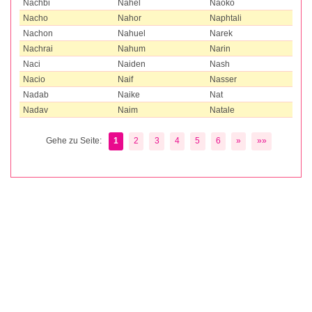
Nachbi
Nahel
Naoko
Nacho
Nahor
Naphtali
Nachon
Nahuel
Narek
Nachrai
Nahum
Narin
Naci
Naiden
Nash
Nacio
Naif
Nasser
Nadab
Naike
Nat
Nadav
Naim
Natale
Gehe zu Seite:
1
2
3
4
5
6
»
»»