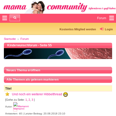
Forum
Kostenlos Mitglied werden
Login
Startseite
Forum
Kinderwunschforum - Seite 55
Neues Thema eröffnen
Alle Themen als gelesen markieren
Titel
Und noch ein weiterer Hibbelthread
[Gehe zu Seite:
1
,
2
,
3
]
Autor:
Mamanni
Antworten: 40 | Letzter Beitrag: 20.08.2018 23:10