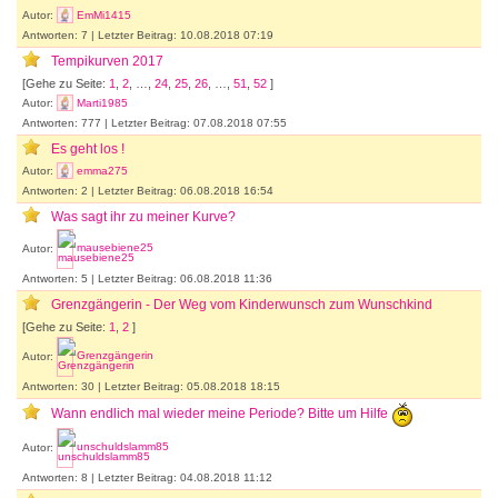
Autor:
EmMi1415
Antworten: 7 | Letzter Beitrag: 10.08.2018 07:19
Tempikurven 2017
[Gehe zu Seite:
1
,
2
, …,
24
,
25
,
26
, …,
51
,
52
]
Autor:
Marti1985
Antworten: 777 | Letzter Beitrag: 07.08.2018 07:55
Es geht los !
Autor:
emma275
Antworten: 2 | Letzter Beitrag: 06.08.2018 16:54
Was sagt ihr zu meiner Kurve?
Autor:
mausebiene25
Antworten: 5 | Letzter Beitrag: 06.08.2018 11:36
Grenzgängerin - Der Weg vom Kinderwunsch zum Wunschkind
[Gehe zu Seite:
1
,
2
]
Autor:
Grenzgängerin
Antworten: 30 | Letzter Beitrag: 05.08.2018 18:15
Wann endlich mal wieder meine Periode? Bitte um Hilfe
Autor:
unschuldslamm85
Antworten: 8 | Letzter Beitrag: 04.08.2018 11:12