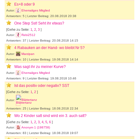
Es+8 oder 9
Autor:
Ehemaliges Mitglied
Antworten: 5 | Letzter Beitrag: 20.08.2018 20:38
One Step Sst! Seht ihr etwas?
[Gehe zu Seite:
1
,
2
,
3
]
Autor:
Rebi2512
Antworten: 37 | Letzter Beitrag: 20.08.2018 14:15
4 Rabauken an der Hand- wo bleibt Nr 5?
Autor:
Marzipan
Antworten: 10 | Letzter Beitrag: 19.08.2018 14:14
Was sagt ihr zu meiner Kurve?
Autor:
Ehemaliges Mitglied
Antworten: 9 | Letzter Beitrag: 19.08.2018 10:46
Ist das positiv oder negativ? SST
[Gehe zu Seite:
1
,
2
]
Autor:
Blättertanz
Antworten: 25 | Letzter Beitrag: 18.08.2018 22:34
Wo 2 Kinder satt sind wird ein 3. auch satt?
[Gehe zu Seite:
1
,
2
,
3
,
4
,
5
,
6
]
Autor:
Anonym 1 (198758)
Antworten: 83 | Letzter Beitrag: 18.08.2018 19:07