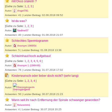
mit Ovus orakeln ?
[Gehe zu Seite:
1
,
2
,
3
]
Autor:
Angel781
Antworten: 41 | Letzter Beitrag: 02.08.2018 09:52
Ist da was?
[Gehe zu Seite:
1
,
2
,
3
]
Autor:
Nadine07
Antworten: 40 | Letzter Beitrag: 01.08.2018 21:07
Schlechtes Spermiogramm
Autor:
Anonym 196954
Antworten: 5 | Letzter Beitrag: 01.08.2018 13:36
Schleimhaut hoch aufgebaut
[Gehe zu Seite:
1
,
2
,
3
,
4
,
5
,
6
]
Autor:
Anonym 1 (198448)
Antworten: 76 | Letzter Beitrag: 31.07.2018 17:02
Kinderwunsch oder lieber doch nicht? (sehr lang)
[Gehe zu Seite:
1
,
2
,
3
,
4
]
Autor:
Grenzgängerin
Antworten: 50 | Letzter Beitrag: 30.07.2018 21:23
Wann seit ihr nach Entfernung der Spirale schwanger geworden?
Autor:
flolucemm1
Antworten: 4 | Letzter Beitrag: 30.07.2018 20:25