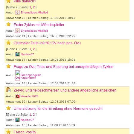
Pille danach?
[Gehe zu Seite:
1
,
2
]
Autor:
Ehemaliges Mitglied
Antworten: 20 | Letzter Beitrag: 17.08.2018 18:11
Erster Zyklus mit Mönchspfeffer
Autor:
Ehemaliges Mitglied
Antworten: 14 | Letzter Beitrag: 16.08.2018 22:29
Optimaler Zeitpunkt für GV nach pos. Ovu
[Gehe zu Seite:
1
,
2
]
Autor:
Nadine07
Antworten: 17 | Letzter Beitrag: 15.08.2018 15:25
Frage zu Ovu-Tests und Eisprung bei unregelmäßigen Zyklen
Autor:
Grenzgängerin
Antworten: 14 | Letzter Beitrag: 12.08.2018 21:34
Zervix, unterleibsschmerzen und andere angebliche anzeichen
Autor:
Wunder1620
Antworten: 15 | Letzter Beitrag: 12.08.2018 07:06
Unterstützung für die Eireifung ohne Hormone gesucht
[Gehe zu Seite:
1
,
2
]
Autor:
Nadine07
Antworten: 18 | Letzter Beitrag: 11.08.2018 15:39
Falsch Positiv