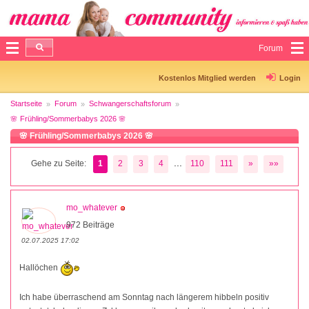
Forum
Kostenlos Mitglied werden
Login
Startseite
Forum
Schwangerschaftsforum
🌸 Frühling/Sommerbabys 2026 🌸
🌸 Frühling/Sommerbabys 2026 🌸
...
Gehe zu Seite:
1
2
3
4
110
111
»
»»
mo_whatever
972 Beiträge
02.07.2025 17:02
Hallöchen
Ich habe überraschend am Sonntag nach längerem hibbeln positiv