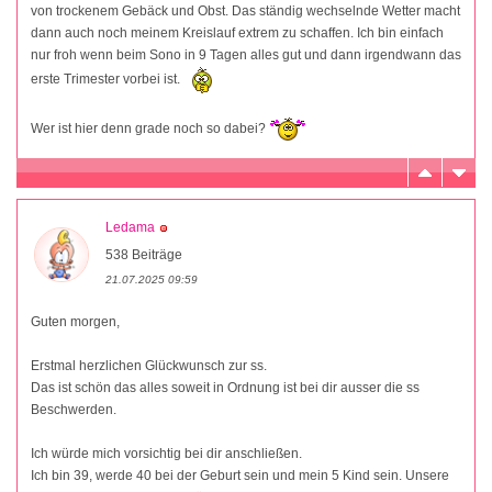
von trockenem Gebäck und Obst. Das ständig wechselnde Wetter macht
dann auch noch meinem Kreislauf extrem zu schaffen. Ich bin einfach
nur froh wenn beim Sono in 9 Tagen alles gut und dann irgendwann das
erste Trimester vorbei ist.
Wer ist hier denn grade noch so dabei?
Ledama
538 Beiträge
21.07.2025 09:59
Guten morgen,
Erstmal herzlichen Glückwunsch zur ss.
Das ist schön das alles soweit in Ordnung ist bei dir ausser die ss
Beschwerden.
Ich würde mich vorsichtig bei dir anschließen.
Ich bin 39, werde 40 bei der Geburt sein und mein 5 Kind sein. Unsere