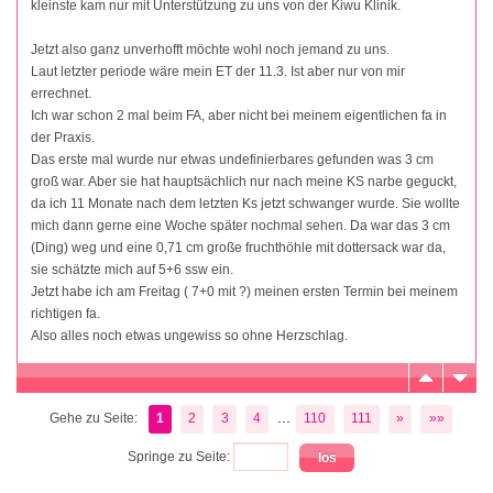
kleinste kam nur mit Unterstützung zu uns von der Kiwu Klinik.
Jetzt also ganz unverhofft möchte wohl noch jemand zu uns.
Laut letzter periode wäre mein ET der 11.3. Ist aber nur von mir
errechnet.
Ich war schon 2 mal beim FA, aber nicht bei meinem eigentlichen fa in
der Praxis.
Das erste mal wurde nur etwas undefinierbares gefunden was 3 cm
groß war. Aber sie hat hauptsächlich nur nach meine KS narbe geguckt,
da ich 11 Monate nach dem letzten Ks jetzt schwanger wurde. Sie wollte
mich dann gerne eine Woche später nochmal sehen. Da war das 3 cm
(Ding) weg und eine 0,71 cm große fruchthöhle mit dottersack war da,
sie schätzte mich auf 5+6 ssw ein.
Jetzt habe ich am Freitag ( 7+0 mit ?) meinen ersten Termin bei meinem
richtigen fa.
Also alles noch etwas ungewiss so ohne Herzschlag.
...
Gehe zu Seite:
1
2
3
4
110
111
»
»»
Springe zu Seite: