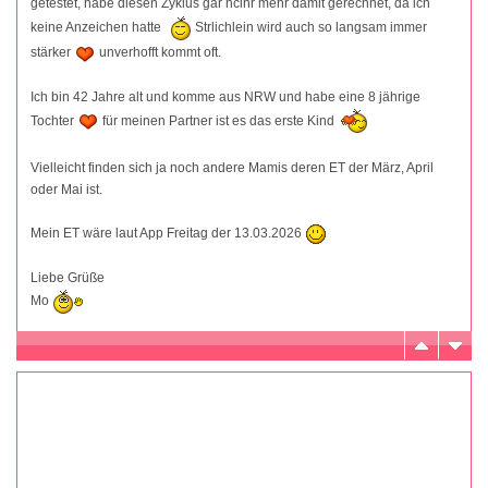
getestet, habe diesen Zyklus gar ncihr mehr damit gerechnet, da ich
keine Anzeichen hatte
Strlichlein wird auch so langsam immer
stärker
unverhofft kommt oft.
Ich bin 42 Jahre alt und komme aus NRW und habe eine 8 jährige
Tochter
für meinen Partner ist es das erste Kind
Vielleicht finden sich ja noch andere Mamis deren ET der März, April
oder Mai ist.
Mein ET wäre laut App Freitag der 13.03.2026
Liebe Grüße
Mo