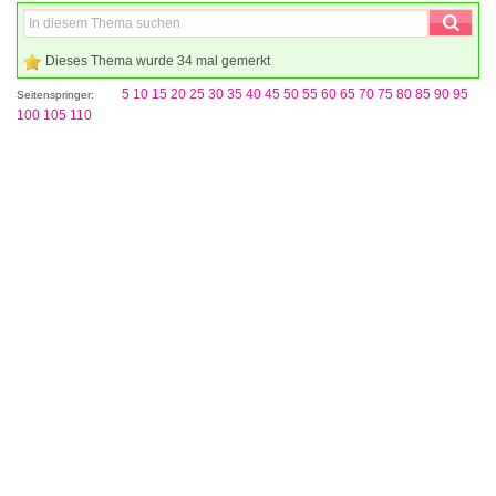
Dieses Thema wurde 34 mal gemerkt
5
10
15
20
25
30
35
40
45
50
55
60
65
70
75
80
85
90
95
Seitenspringer:
100
105
110