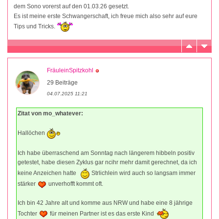
dem Sono vorerst auf den 01.03.26 gesetzt.
Es ist meine erste Schwangerschaft, ich freue mich also sehr auf eure
Tips und Tricks.
FräuleinSpitzkohl
29 Beiträge
04.07.2025 11:21
Zitat von mo_whatever:
Hallöchen
Ich habe überraschend am Sonntag nach längerem hibbeln positiv
getestet, habe diesen Zyklus gar ncihr mehr damit gerechnet, da ich
keine Anzeichen hatte
Strlichlein wird auch so langsam immer
stärker
unverhofft kommt oft.
Ich bin 42 Jahre alt und komme aus NRW und habe eine 8 jährige
Tochter
für meinen Partner ist es das erste Kind