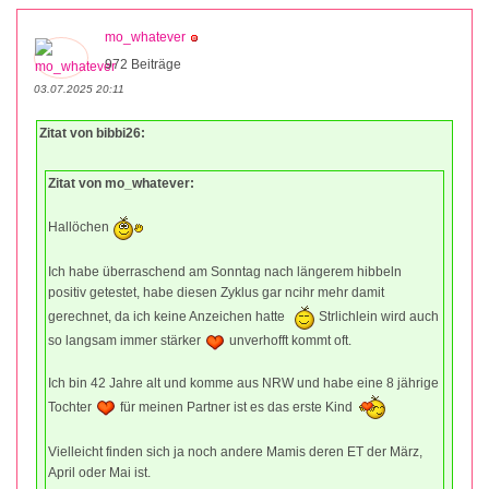
mo_whatever
972 Beiträge
03.07.2025 20:11
Zitat von bibbi26:
Zitat von mo_whatever:
Hallöchen
Ich habe überraschend am Sonntag nach längerem hibbeln
positiv getestet, habe diesen Zyklus gar ncihr mehr damit
gerechnet, da ich keine Anzeichen hatte
Strlichlein wird auch
so langsam immer stärker
unverhofft kommt oft.
Ich bin 42 Jahre alt und komme aus NRW und habe eine 8 jährige
Tochter
für meinen Partner ist es das erste Kind
Vielleicht finden sich ja noch andere Mamis deren ET der März,
April oder Mai ist.