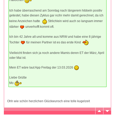
Ich habe überraschend am Sonntag nach längerem hibbeln positiv
getestet, habe diesen Zyklus gar ncihr mehr damit gerechnet, da ich
keine Anzeichen hatte
Strlichlein wird auch so langsam immer
stärker
unverhofft kommt oft.
Ich bin 42 Jahre alt und komme aus NRW und habe eine 8 jährige
Tochter
für meinen Partner ist es das erste Kind
Vielleicht finden sich ja noch andere Mamis deren ET der März, April
oder Mai ist.
Mein ET wäre laut App Freitag der 13.03.2026
Liebe Grüße
Mo
Ohh wie schön herzlichen Glückwunsch eine tolle kugelzeit