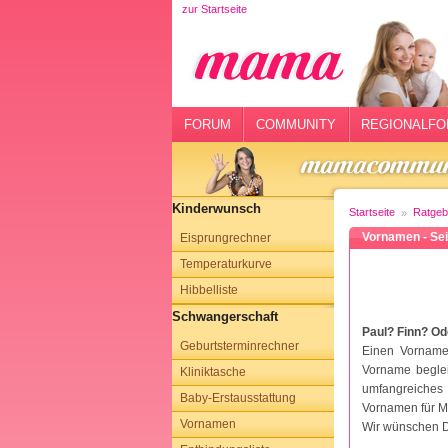
zur Startseite
rtseite
rum
mmunity
FORUM
COMMUNITY
REGIONALFO
gionalforen
ohmarkt
Kinderwunsch
Startseite
Ratgeb
ysitter
Vornamen - Sei
Eisprungrechner
Temperaturkurve
tgeber
Hibbelliste
n
Schwangerschaft
Paul? Finn? O
Geburtsterminrechner
opping
Einen Vornamen
Vorname beglei
Kliniktasche
umfangreiches
sloggen
Baby-Erstausstattung
Vornamen für M
Vornamen
Wir wünschen D