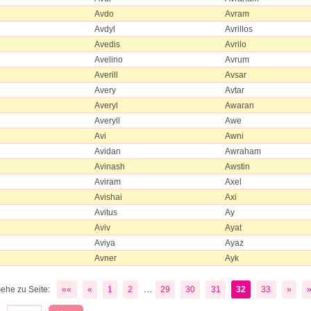
Avdo
Avram
Avdyl
Avrillos
Avedis
Avrilo
Avelino
Avrum
Averill
Avsar
Avery
Avtar
Averyl
Awaran
Averyll
Awe
Avi
Awni
Avidan
Awraham
Avinash
Awstin
Aviram
Axel
Avishai
Axi
Avitus
Ay
Aviv
Ayat
Aviya
Ayaz
Avner
Ayk
...
ehe zu Seite:
««
«
1
2
29
30
31
32
33
»