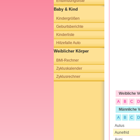
Entbindungsliste
Baby & Kind
Kindergrößen
Geburtsberichte
Kinderliste
Hitzefalle Auto
Weiblicher Körper
BMI-Rechner
Zykluskalender
Zyklusrechner
Weibliche 
A
B
C
D
Männliche 
A
B
C
D
Aulus
Aunefrid
Auni