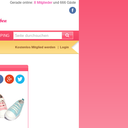
Gerade online:
8 Mitglieder
und 666 Gäste
RATGEBER
KINDERWUNSCH
Eisprungrechner
Temperaturkurve
PING
Hibbelliste
Kostenlos Mitglied werden
Login
SCHWANGERSCHAFT
Geburtsterminrechner
Kliniktasche
Baby-Erstausstattung
Vornamen
Entbindungsliste
BABY & KIND