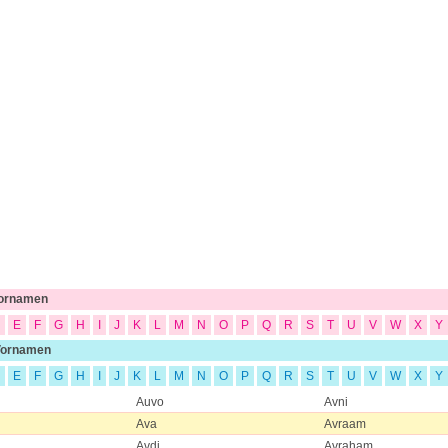
Vornamen
E
F
G
H
I
J
K
L
M
N
O
P
Q
R
S
T
U
V
W
X
Y
Vornamen
E
F
G
H
I
J
K
L
M
N
O
P
Q
R
S
T
U
V
W
X
Y
Auvo
Avni
Ava
Avraam
Avdi
Avraham