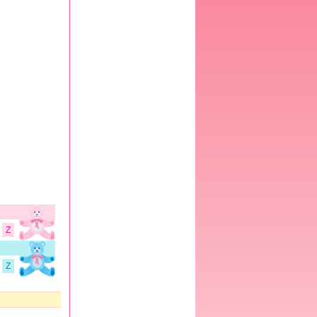
Kindergrößen
Geburtsberichte
Kinderliste
Hitzefalle Auto
WEIBLICHER KÖRPER
BMI-Rechner
Zykluskalender
Zyklusrechner
Z
Z