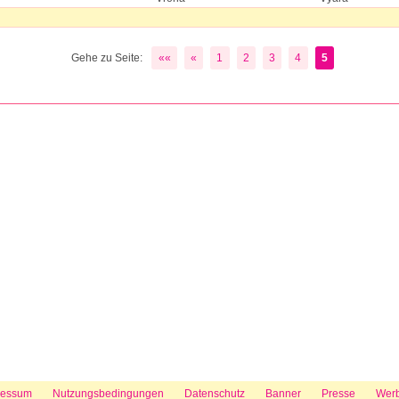
Gehe zu Seite:
««
«
1
2
3
4
5
ressum
Nutzungsbedingungen
Datenschutz
Banner
Presse
Wer