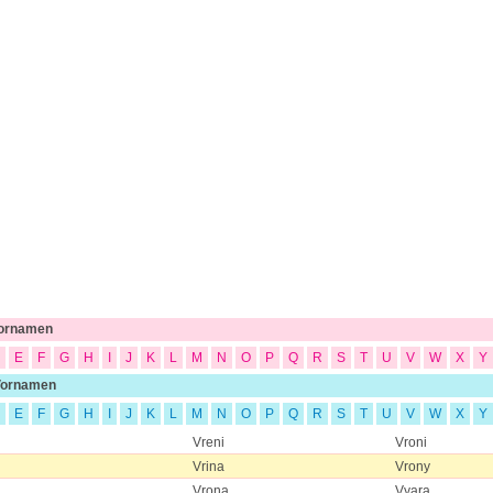
Vornamen
E
F
G
H
I
J
K
L
M
N
O
P
Q
R
S
T
U
V
W
X
Y
Vornamen
E
F
G
H
I
J
K
L
M
N
O
P
Q
R
S
T
U
V
W
X
Y
Vreni
Vroni
Vrina
Vrony
Vrona
Vyara