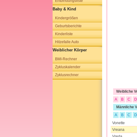
Entbindungsliste
Baby & Kind
Kindergrößen
Geburtsberichte
Kinderliste
Hitzefalle Auto
Weiblicher Körper
BMI-Rechner
Zykluskalender
Zyklusrechner
Weibliche 
A
B
C
D
Männliche 
A
B
C
D
Vonette
Vreana
Vreda