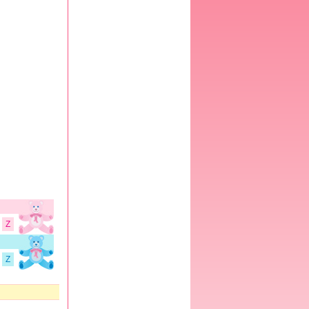
Kindergrößen
Geburtsberichte
Kinderliste
Hitzefalle Auto
WEIBLICHER KÖRPER
BMI-Rechner
Zykluskalender
Zyklusrechner
Z
Z