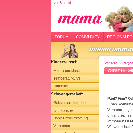
zur Startseite
rtseite
rum
mmunity
FORUM
COMMUNITY
REGIONALFO
gionalforen
ohmarkt
Kinderwunsch
Startseite
Ratgeb
ysitter
Vornamen - Sei
Eisprungrechner
Temperaturkurve
tgeber
Hibbelliste
n
Schwangerschaft
Paul? Finn? O
Geburtsterminrechner
opping
Einen Vornamen
Vorname beglei
Kliniktasche
umfangreiches
sloggen
Baby-Erstausstattung
Vornamen für M
Vornamen
Wir wünschen D