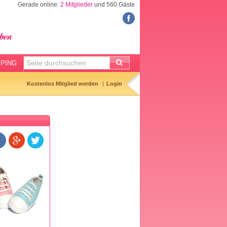
Gerade online:
2 Mitglieder
und 560 Gäste
RATGEBER
KINDERWUNSCH
Eisprungrechner
Temperaturkurve
PING
Hibbelliste
Kostenlos Mitglied werden
Login
SCHWANGERSCHAFT
Geburtsterminrechner
Kliniktasche
Baby-Erstausstattung
Vornamen
Entbindungsliste
BABY & KIND