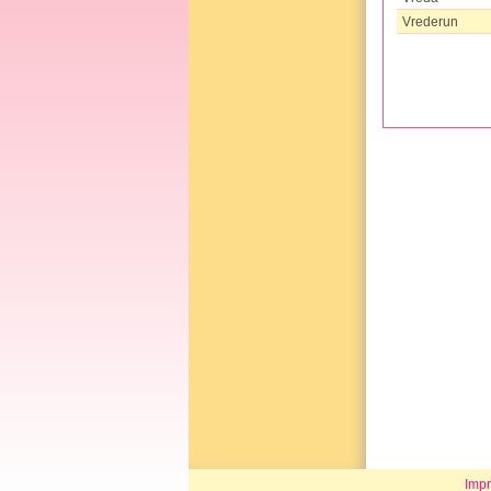
Vrederun
Imp