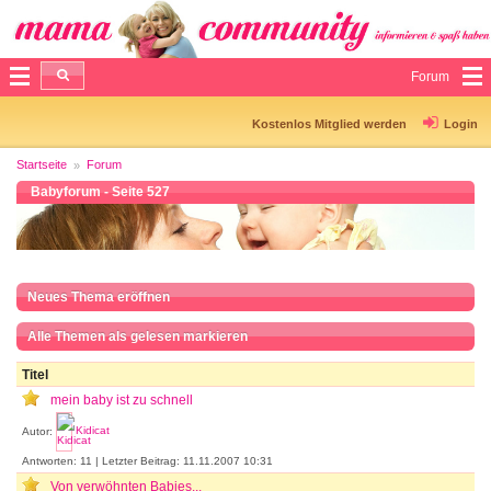
Forum
Kostenlos Mitglied werden
Login
Startseite
Forum
Babyforum - Seite 527
Neues Thema eröffnen
Alle Themen als gelesen markieren
Titel
mein baby ist zu schnell
Autor:
Kidicat
Antworten: 11 | Letzter Beitrag: 11.11.2007 10:31
Von verwöhnten Babies...