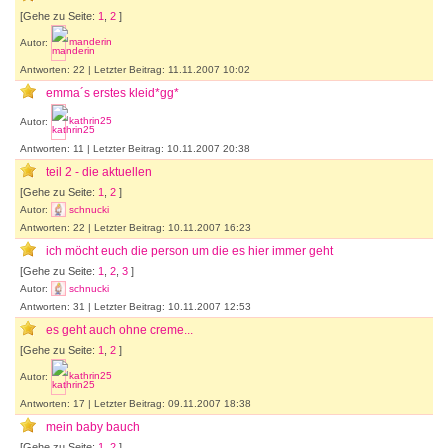
[Gehe zu Seite:
1
,
2
]
Autor:
manderin
Antworten: 22 | Letzter Beitrag: 11.11.2007 10:02
emma´s erstes kleid*gg*
Autor:
kathrin25
Antworten: 11 | Letzter Beitrag: 10.11.2007 20:38
teil 2 - die aktuellen
[Gehe zu Seite:
1
,
2
]
Autor:
schnucki
Antworten: 22 | Letzter Beitrag: 10.11.2007 16:23
ich möcht euch die person um die es hier immer geht
[Gehe zu Seite:
1
,
2
,
3
]
Autor:
schnucki
Antworten: 31 | Letzter Beitrag: 10.11.2007 12:53
es geht auch ohne creme...
[Gehe zu Seite:
1
,
2
]
Autor:
kathrin25
Antworten: 17 | Letzter Beitrag: 09.11.2007 18:38
mein baby bauch
[Gehe zu Seite:
1
,
2
]