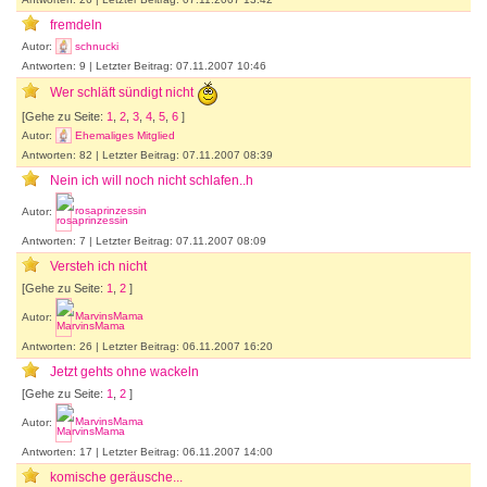
fremdeln
Autor:
schnucki
Antworten: 9 | Letzter Beitrag: 07.11.2007 10:46
Wer schläft sündigt nicht
[Gehe zu Seite:
1
,
2
,
3
,
4
,
5
,
6
]
Autor:
Ehemaliges Mitglied
Antworten: 82 | Letzter Beitrag: 07.11.2007 08:39
Nein ich will noch nicht schlafen..h
Autor:
rosaprinzessin
Antworten: 7 | Letzter Beitrag: 07.11.2007 08:09
Versteh ich nicht
[Gehe zu Seite:
1
,
2
]
Autor:
MarvinsMama
Antworten: 26 | Letzter Beitrag: 06.11.2007 16:20
Jetzt gehts ohne wackeln
[Gehe zu Seite:
1
,
2
]
Autor:
MarvinsMama
Antworten: 17 | Letzter Beitrag: 06.11.2007 14:00
komische geräusche...