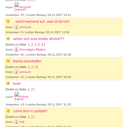
Autor:
Jenny20
Antworten: 25 | Letzter Beitrag: 09.11.2007 14:51
...wacht weinend auf...was ist da los?
Autor:
schnucki
Antworten: 9 | Letzter Beitrag: 09.11.2007 13:34
sehen sich eure kinder ähnlich??
[Gehe zu Seite:
1
,
2
,
3
,
4
,
5
]
Autor:
Ehemaliges Mitglied
Antworten: 61 | Letzter Beitrag: 09.11.2007 00:28
thema einschlafen
[Gehe zu Seite:
1
,
2
,
3
]
Autor:
schnucki
Antworten: 31 | Letzter Beitrag: 08.11.2007 18:05
boah
[Gehe zu Seite:
1
,
2
]
Autor:
Kidicat
Antworten: 23 | Letzter Beitrag: 08.11.2007 11:29
Lohnt sich n Laufstall?
[Gehe zu Seite:
1
,
2
]
Autor:
Indi
Antworten: 26 | Letzter Beitrag: 07.11.2007 13:42