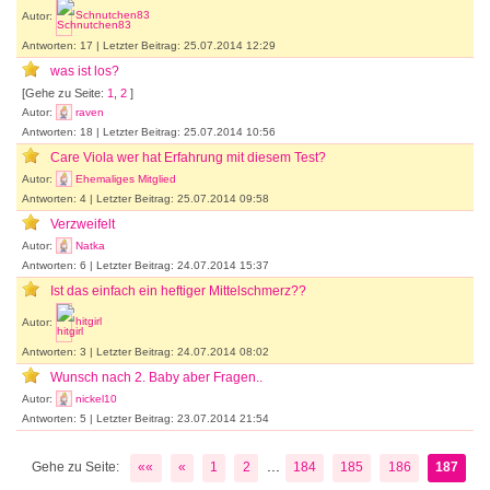
Autor:
Schnutchen83
Antworten: 17 | Letzter Beitrag: 25.07.2014 12:29
was ist los?
[Gehe zu Seite:
1
,
2
]
Autor:
raven
Antworten: 18 | Letzter Beitrag: 25.07.2014 10:56
Care Viola wer hat Erfahrung mit diesem Test?
Autor:
Ehemaliges Mitglied
Antworten: 4 | Letzter Beitrag: 25.07.2014 09:58
Verzweifelt
Autor:
Natka
Antworten: 6 | Letzter Beitrag: 24.07.2014 15:37
Ist das einfach ein heftiger Mittelschmerz??
Autor:
hitgirl
Antworten: 3 | Letzter Beitrag: 24.07.2014 08:02
Wunsch nach 2. Baby aber Fragen..
Autor:
nickel10
Antworten: 5 | Letzter Beitrag: 23.07.2014 21:54
...
Gehe zu Seite:
««
«
1
2
184
185
186
187