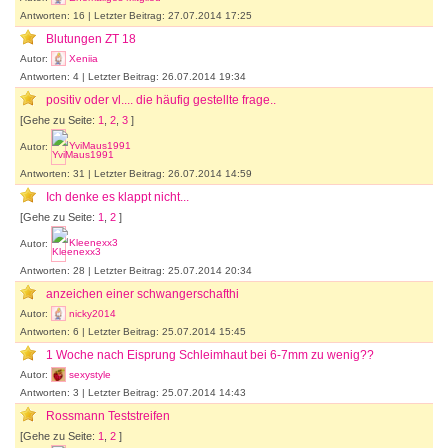
Antworten: 16 | Letzter Beitrag: 27.07.2014 17:25
Blutungen ZT 18
Autor:
Xeniia
Antworten: 4 | Letzter Beitrag: 26.07.2014 19:34
positiv oder vl.... die häufig gestellte frage..
[Gehe zu Seite:
1
,
2
,
3
]
Autor:
YviMaus1991
Antworten: 31 | Letzter Beitrag: 26.07.2014 14:59
Ich denke es klappt nicht...
[Gehe zu Seite:
1
,
2
]
Autor:
Kleenexx3
Antworten: 28 | Letzter Beitrag: 25.07.2014 20:34
anzeichen einer schwangerschafthi
Autor:
nicky2014
Antworten: 6 | Letzter Beitrag: 25.07.2014 15:45
1 Woche nach Eisprung Schleimhaut bei 6-7mm zu wenig??
Autor:
sexystyle
Antworten: 3 | Letzter Beitrag: 25.07.2014 14:43
Rossmann Teststreifen
[Gehe zu Seite:
1
,
2
]