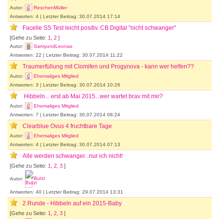
Autor:
ReschenMüller
Antworten: 4 | Letzter Beitrag: 30.07.2014 17:14
Facelle SS Test leicht positiv. CB Digital "nicht schwanger"
[Gehe zu Seite:
1
,
2
]
Autor:
SamyundLeonas
Antworten: 22 | Letzter Beitrag: 30.07.2014 11:22
Traumerfüllung mit Clomifen und Progynova - kann wer helfen??
Autor:
Ehemaliges Mitglied
Antworten: 3 | Letzter Beitrag: 30.07.2014 10:26
Hibbeln... erst ab Mai 2015...wer wartet brav mit mir?
Autor:
Ehemaliges Mitglied
Antworten: 7 | Letzter Beitrag: 30.07.2014 08:24
Clearblue Ovus 4 fruchtbare Tage
Autor:
Ehemaliges Mitglied
Antworten: 4 | Letzter Beitrag: 30.07.2014 07:13
Alle werden schwanger...nur ich nicht!
[Gehe zu Seite:
1
,
2
,
3
]
Autor:
Butzi
Antworten: 40 | Letzter Beitrag: 29.07.2014 13:31
2.Runde - Hibbeln auf ein 2015-Baby
[Gehe zu Seite:
1
,
2
,
3
]