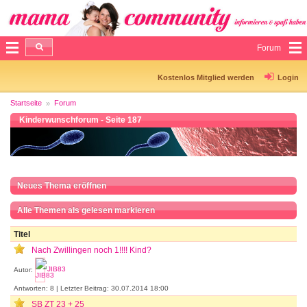
Forum
Kostenlos Mitglied werden
Login
Startseite
Forum
Kinderwunschforum - Seite 187
Neues Thema eröffnen
Alle Themen als gelesen markieren
Titel
Nach Zwillingen noch 1!!!! Kind?
Autor:
JIB83
Antworten: 8 | Letzter Beitrag: 30.07.2014 18:00
SB ZT 23 + 25