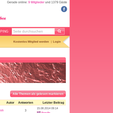
Gerade online:
9 Mitglieder
und 1379 Gäste
FORUM
Meine Forenthemen
Meine Forenbeiträge
PING
Gemerkte Themen
Kostenlos Mitglied werden
Login
Neueste Themen
Aktuell diskutiert
Forenticker
Forenbilder
Forenregeln
Alle Themen als gelesen markieren
Autor
Antworten
Letzter Beitrag
15.08.2014 09:14
aus
3
Presilla