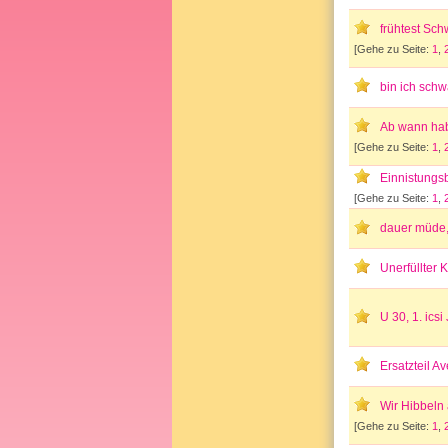
frühtest Sc
[Gehe zu Seite:
1
,
bin ich schwa
Ab wann hab
[Gehe zu Seite:
1
,
Einnistungsb
[Gehe zu Seite:
1
,
dauer müde
Unerfüllter
U 30, 1. ics
Ersatzteil 
Wir Hibbeln
[Gehe zu Seite:
1
,