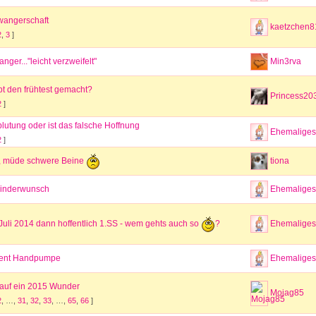
hwangerschaft
kaetzchen8
2
,
3
]
nger..."leicht verzweifelt"
Min3rva
t den frühtest gemacht?
Princess20
2
]
lutung oder ist das falsche Hoffnung
Ehemaliges 
2
]
tiona
, müde schwere Beine
 Kinderwunsch
Ehemaliges 
Ehemaliges 
i Juli 2014 dann hoffentlich 1.SS - wem gehts auch so
?
Avent Handpumpe
Ehemaliges 
 auf ein 2015 Wunder
Mojag85
2
, …,
31
,
32
,
33
, …,
65
,
66
]