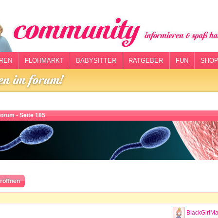
REN
FLOHMARKT
BABYSITTER
RATGEBER
FUN
SHOP
orum - Seite 185
röffnen
BlackGirlM