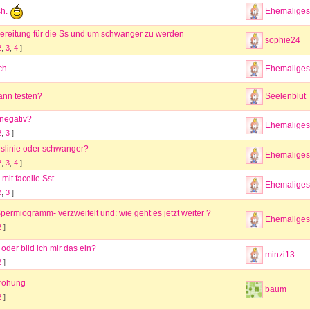
Ehemaliges 
ch.
bereitung für die Ss und um schwanger zu werden
sophie24
2
,
3
,
4
]
h..
Ehemaliges 
ann testen?
Seelenblut
 negativ?
Ehemaliges 
2
,
3
]
slinie oder schwanger?
Ehemaliges 
2
,
3
,
4
]
mit facelle Sst
Ehemaliges 
2
,
3
]
permiogramm- verzweifelt und: wie geht es jetzt weiter ?
Ehemaliges 
2
]
v oder bild ich mir das ein?
minzi13
2
]
rohung
baum
2
]