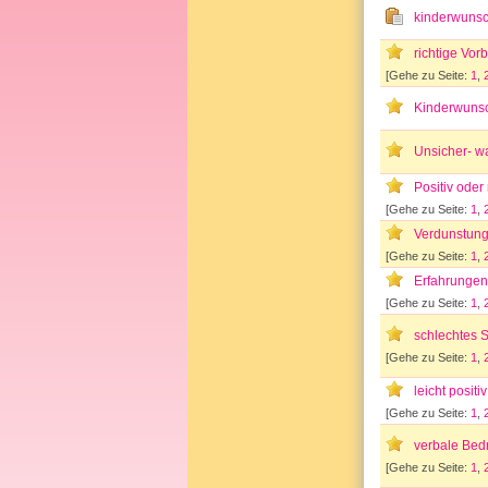
kinderwuns
richtige Vor
[Gehe zu Seite:
1
,
Kinderwunsc
Unsicher- w
Positiv oder
[Gehe zu Seite:
1
,
Verdunstung
[Gehe zu Seite:
1
,
Erfahrungen 
[Gehe zu Seite:
1
,
schlechtes S
[Gehe zu Seite:
1
,
leicht positi
[Gehe zu Seite:
1
,
verbale Bed
[Gehe zu Seite:
1
,