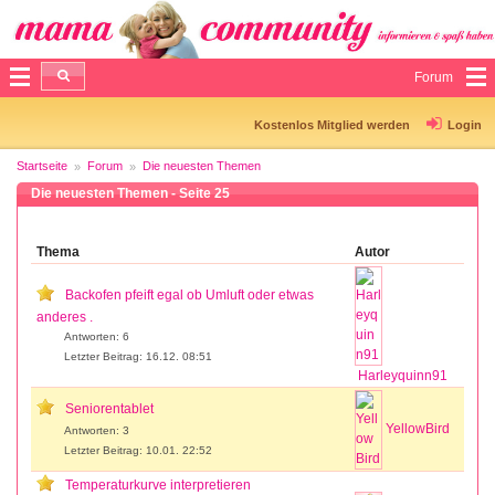
Forum
Kostenlos Mitglied werden
Login
Startseite
Forum
Die neuesten Themen
Die neuesten Themen - Seite 25
Thema
Autor
Backofen pfeift egal ob Umluft oder etwas
anderes .
Antworten: 6
Letzter Beitrag: 16.12. 08:51
Harleyquinn91
Seniorentablet
YellowBird
Antworten: 3
Letzter Beitrag: 10.01. 22:52
Temperaturkurve interpretieren