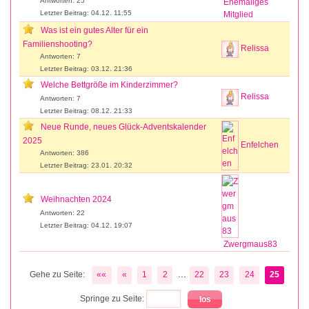
Antworten: 25
Ehemaliges
Letzter Beitrag: 04.12. 11:55
Mitglied
Was ist ein gutes Alter für ein
Familienshooting?
Relissa
Antworten: 7
Letzter Beitrag: 03.12. 21:36
Welche Bettgröße im Kinderzimmer?
Relissa
Antworten: 7
Letzter Beitrag: 08.12. 21:33
Neue Runde, neues Glück-Adventskalender
2025
Enfelchen
Antworten: 386
Letzter Beitrag: 23.01. 20:32
Weihnachten 2024
Antworten: 22
Letzter Beitrag: 04.12. 19:07
Zwergmaus83
...
Gehe zu Seite:
««
«
1
2
22
23
24
25
Springe zu Seite: