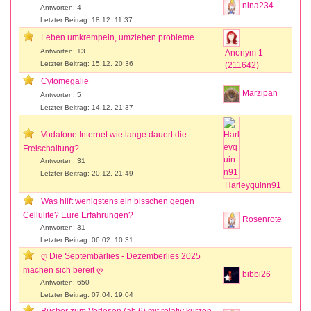
nina234
Antworten: 4
Letzter Beitrag: 18.12. 11:37
Leben umkrempeln, umziehen probleme
Antworten: 13
Anonym 1
Letzter Beitrag: 15.12. 20:36
(211642)
Cytomegalie
Marzipan
Antworten: 5
Letzter Beitrag: 14.12. 21:37
Vodafone Internet wie lange dauert die
Freischaltung?
Antworten: 31
Letzter Beitrag: 20.12. 21:49
Harleyquinn91
Was hilft wenigstens ein bisschen gegen
Cellulite? Eure Erfahrungen?
Rosenrote
Antworten: 31
Letzter Beitrag: 06.02. 10:31
ღ Die Septembärlies - Dezemberlies 2025
machen sich bereit ღ
bibbi26
Antworten: 650
Letzter Beitrag: 07.04. 19:04
Bücher zum Vorlesen (ab 6) mit relativ kurzen