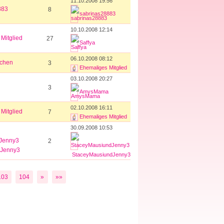
11.10.2008 19:56
883
8
sabrinas28883
10.10.2008 12:14
Mitglied
27
Saffya
06.10.2008 08:12
zchen
3
Ehemaliges Mitglied
03.10.2008 20:27
3
AmysMama
02.10.2008 16:11
Mitglied
7
Ehemaliges Mitglied
30.09.2008 10:53
2
dJenny3
StaceyMausiundJenny3
103
104
»
»»