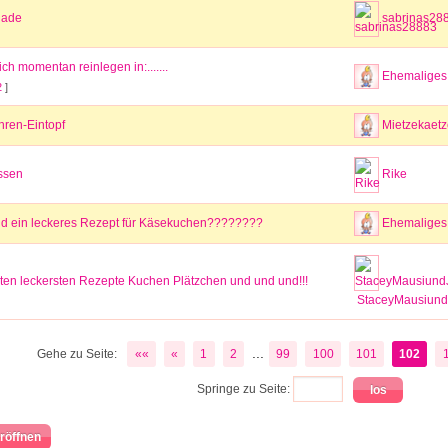
lade
sabrinas28
ch momentan reinlegen in:.......
Ehemaliges 
2
]
hren-Eintopf
Mietzekaet
ssen
Rike
d ein leckeres Rezept für Käsekuchen????????
Ehemaliges 
ten leckersten Rezepte Kuchen Plätzchen und und und!!!
StaceyMausiun
...
Gehe zu Seite:
««
«
1
2
99
100
101
102
Springe zu Seite:
röffnen