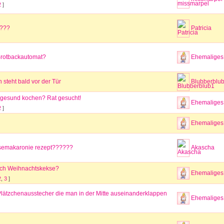
2
]
n???
Patricia
rotbackautomat?
Ehemaliges 
steht bald vor der Tür
Blubberblu
 gesund kochen? Rat gesucht!
Ehemaliges 
2
]
Ehemaliges 
makaronie rezept??????
Akascha
uch Weihnachtskekse?
Ehemaliges 
2
,
3
]
lätzchenausstecher die man in der Mitte auseinanderklappen
Ehemaliges 