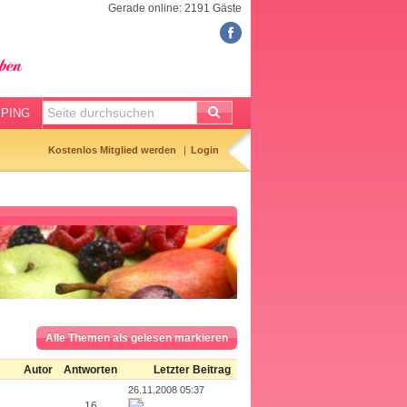
Gerade online: 2191 Gäste
FORUM
Meine Forenthemen
Meine Forenbeiträge
PING
Gemerkte Themen
Kostenlos Mitglied werden
Login
Neueste Themen
Aktuell diskutiert
Forenticker
Forenbilder
Forenregeln
Alle Themen als gelesen markieren
Autor
Antworten
Letzter Beitrag
26.11.2008 05:37
16