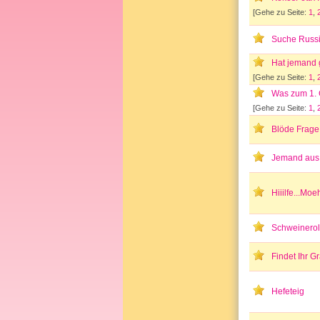
[Gehe zu Seite:
1
,
Suche Russ
Hat jemand 
[Gehe zu Seite:
1
,
Was zum 1. 
[Gehe zu Seite:
1
,
Blöde Frage
Jemand aus 
Hiiilfe...Mo
Schweineroll
Findet Ihr G
Hefeteig