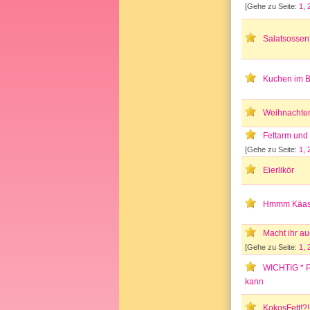
[Gehe zu Seite:
1
,
Salatsosse
Kuchen im B
Weihnachten 
Fettarm und
[Gehe zu Seite:
1
,
Eierlikör
Hmmm Käase
Macht ihr a
[Gehe zu Seite:
1
,
WICHTIG * P
kann
KokosFett!?!