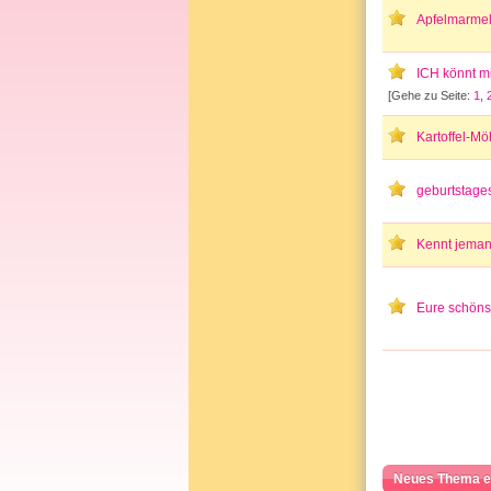
Apfelmarme
ICH könnt mi
[Gehe zu Seite:
1
,
Kartoffel-Mö
geburtstage
Kennt jeman
Eure schöns
Neues Thema e