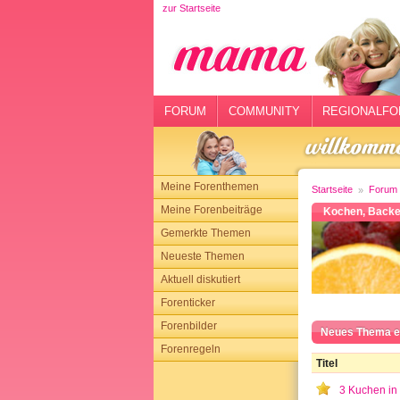
zur Startseite
rtseite
rum
mmunity
FORUM
COMMUNITY
REGIONALFO
gionalforen
ohmarkt
Meine Forenthemen
Startseite
Forum
ysitter
Meine Forenbeiträge
Kochen, Backen
Gemerkte Themen
tgeber
Neueste Themen
n
Aktuell diskutiert
Forenticker
opping
Forenbilder
Neues Thema e
Forenregeln
sloggen
Titel
3 Kuchen in