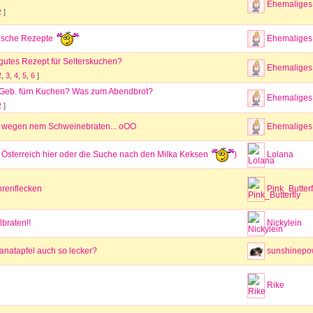
Ehemaliges 
2
]
ische Rezepte
Ehemaliges 
gutes Rezept für Selterskuchen?
Ehemaliges 
2
,
3
,
4
,
5
,
6
]
Geb. fürn Kuchen? Was zum Abendbrot?
Ehemaliges 
2
]
 wegen nem Schweinebraten... oOO
Ehemaliges 
Österreich hier oder die Suche nach den Milka Keksen
)
Lolana
ehrenflecken
Pink_Butterf
braten!!
Nickylein
ranatapfel auch so lecker?
sunshinepo
Rike