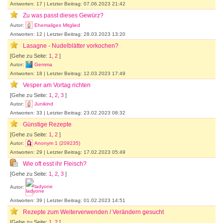
Antworten: 17 | Letzter Beitrag: 07.06.2023 21:42
Zu was passt dieses Gewürz?
Autor:
Ehemaliges Mitglied
Antworten: 12 | Letzter Beitrag: 28.03.2023 13:20
Lasagne - Nudelblätter vorkochen?
[Gehe zu Seite:
1
,
2
]
Autor:
Gemma
Antworten: 18 | Letzter Beitrag: 12.03.2023 17:49
Vesper am Vortag richten
[Gehe zu Seite:
1
,
2
,
3
]
Autor:
Junikind
Antworten: 33 | Letzter Beitrag: 23.02.2023 08:32
Günstige Rezepte
[Gehe zu Seite:
1
,
2
]
Autor:
Anonym 1 (209235)
Antworten: 29 | Letzter Beitrag: 17.02.2023 05:49
Wie oft esst ihr Fleisch?
[Gehe zu Seite:
1
,
2
,
3
]
Autor:
ladyone
Antworten: 39 | Letzter Beitrag: 01.02.2023 14:51
Rezepte zum Weiterverwenden / Verändern gesucht
[Gehe zu Seite:
1
,
2
]