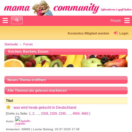
Forum
Kostenlos Mitglied werden
Login
Startseite
Forum
Kochen, Backen, Essen
Neues Thema eröffnen
Alle Themen als gelesen markieren
Titel
was wird heute gekocht in Deutschland
[Gehe zu Seite:
1
,
2
, …,
2328
,
2329
,
2330
, …,
4659
,
4660
]
Autor:
Jadaflo
Antworten: 69890 | Letzter Beitrag: 20.07.2026 17:38