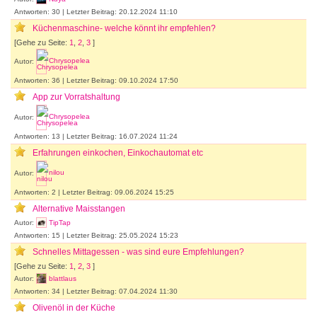
Antworten: 30 | Letzter Beitrag: 20.12.2024 11:10
Küchenmaschine- welche könnt ihr empfehlen?
[Gehe zu Seite:
1
,
2
,
3
]
Autor:
Chrysopelea
Antworten: 36 | Letzter Beitrag: 09.10.2024 17:50
App zur Vorratshaltung
Autor:
Chrysopelea
Antworten: 13 | Letzter Beitrag: 16.07.2024 11:24
Erfahrungen einkochen, Einkochautomat etc
Autor:
nilou
Antworten: 2 | Letzter Beitrag: 09.06.2024 15:25
Alternative Maisstangen
Autor:
TipTap
Antworten: 15 | Letzter Beitrag: 25.05.2024 15:23
Schnelles Mittagessen - was sind eure Empfehlungen?
[Gehe zu Seite:
1
,
2
,
3
]
Autor:
blattlaus
Antworten: 34 | Letzter Beitrag: 07.04.2024 11:30
Olivenöl in der Küche