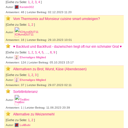
[Gehe zu Seite:
1
,
2
,
3
,
4
]
Autor:
Kerstin002
Antworten: 46 | Letzter Beitrag: 02.12.2023 11:20
Vom Thermomix auf Monsieur cuisine smart umsteigen?
[Gehe zu Seite:
1
,
2
]
Autor:
ICHundDU711
Antworten: 16 | Letzter Beitrag: 29.10.2023 10:01
♥ Backlust und Backfrust - dazwischen liegt oft nur ein schmaler Grat ♥
[Gehe zu Seite:
1
,
2
,
3
,
4
,
5
, …,
8
,
9
]
Autor:
Ehemaliges Mitglied
Antworten: 124 | Letzter Beitrag: 05.10.2023 15:17
Alternativen zu Brot, Wurst, Käse (Abendessen)
[Gehe zu Seite:
1
,
2
,
3
]
Autor:
Ehemaliges Mitglied
Antworten: 37 | Letzter Beitrag: 29.07.2023 02:11
Sorbitintoleranz
Autor:
TiniBini
Antworten: 1 | Letzter Beitrag: 11.06.2023 20:39
Alternative zu Weizenmehl
[Gehe zu Seite:
1
,
2
]
Autor:
LuliBubi