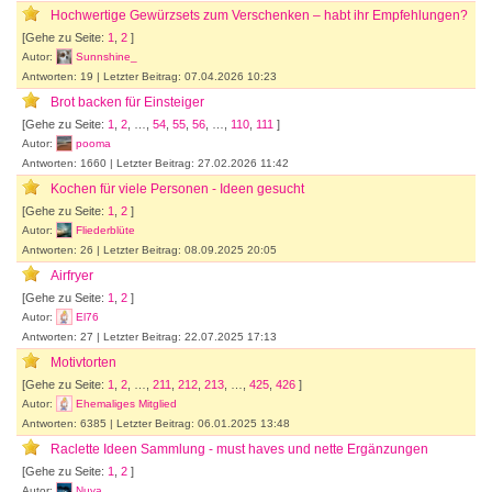
Hochwertige Gewürzsets zum Verschenken – habt ihr Empfehlungen?
[Gehe zu Seite:
1
,
2
]
Autor:
Sunnshine_
Antworten: 19 | Letzter Beitrag: 07.04.2026 10:23
Brot backen für Einsteiger
[Gehe zu Seite:
1
,
2
, …,
54
,
55
,
56
, …,
110
,
111
]
Autor:
pooma
Antworten: 1660 | Letzter Beitrag: 27.02.2026 11:42
Kochen für viele Personen - Ideen gesucht
[Gehe zu Seite:
1
,
2
]
Autor:
Fliederblüte
Antworten: 26 | Letzter Beitrag: 08.09.2025 20:05
Airfryer
[Gehe zu Seite:
1
,
2
]
Autor:
El76
Antworten: 27 | Letzter Beitrag: 22.07.2025 17:13
Motivtorten
[Gehe zu Seite:
1
,
2
, …,
211
,
212
,
213
, …,
425
,
426
]
Autor:
Ehemaliges Mitglied
Antworten: 6385 | Letzter Beitrag: 06.01.2025 13:48
Raclette Ideen Sammlung - must haves und nette Ergänzungen
[Gehe zu Seite:
1
,
2
]
Autor:
Nuya