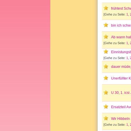
frühtest Sc
[Gehe zu Seite:
1
,
bin ich schwa
Ab wann hab
[Gehe zu Seite:
1
,
Einnistungsb
[Gehe zu Seite:
1
,
dauer müde
Unerfüllter
U 30, 1. ics
Ersatzteil 
Wir Hibbeln
[Gehe zu Seite:
1
,