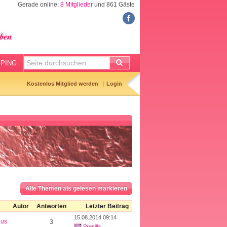
Gerade online:
8 Mitglieder
und 861 Gäste
FORUM
Meine Forenthemen
Meine Forenbeiträge
PING
Gemerkte Themen
Kostenlos Mitglied werden
Login
Neueste Themen
Aktuell diskutiert
Forenticker
Forenbilder
Forenregeln
Alle Themen als gelesen markieren
Autor
Antworten
Letzter Beitrag
15.08.2014 09:14
aus
3
Presilla