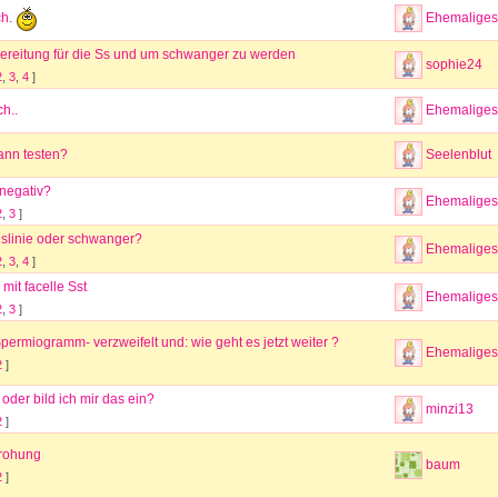
Ehemaliges 
ch.
bereitung für die Ss und um schwanger zu werden
sophie24
2
,
3
,
4
]
h..
Ehemaliges 
ann testen?
Seelenblut
 negativ?
Ehemaliges 
2
,
3
]
slinie oder schwanger?
Ehemaliges 
2
,
3
,
4
]
mit facelle Sst
Ehemaliges 
2
,
3
]
permiogramm- verzweifelt und: wie geht es jetzt weiter ?
Ehemaliges 
2
]
v oder bild ich mir das ein?
minzi13
2
]
rohung
baum
2
]