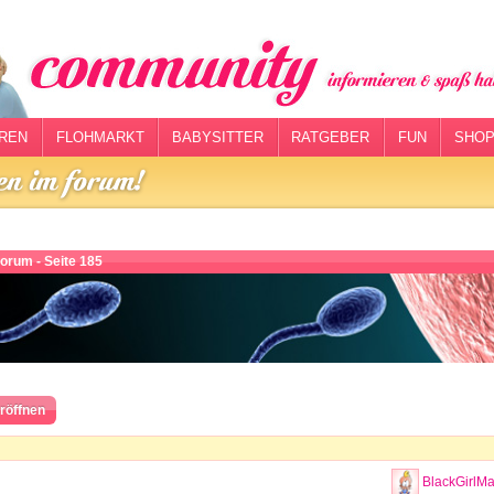
REN
FLOHMARKT
BABYSITTER
RATGEBER
FUN
SHOP
orum - Seite 185
röffnen
BlackGirlM