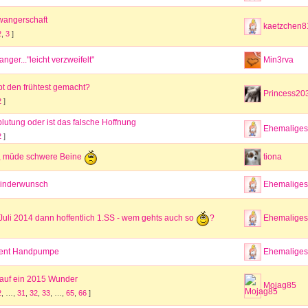
hwangerschaft
kaetzchen8
2
,
3
]
nger..."leicht verzweifelt"
Min3rva
t den frühtest gemacht?
Princess20
2
]
lutung oder ist das falsche Hoffnung
Ehemaliges 
2
]
tiona
, müde schwere Beine
 Kinderwunsch
Ehemaliges 
Ehemaliges 
i Juli 2014 dann hoffentlich 1.SS - wem gehts auch so
?
Avent Handpumpe
Ehemaliges 
 auf ein 2015 Wunder
Mojag85
2
, …,
31
,
32
,
33
, …,
65
,
66
]