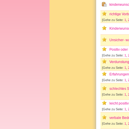
kinderwuns
richtige Vor
[Gehe zu Seite:
1
,
Kinderwunsc
Unsicher- w
Positiv oder
[Gehe zu Seite:
1
,
Verdunstung
[Gehe zu Seite:
1
,
Erfahrungen 
[Gehe zu Seite:
1
,
schlechtes S
[Gehe zu Seite:
1
,
leicht positi
[Gehe zu Seite:
1
,
verbale Bed
[Gehe zu Seite:
1
,