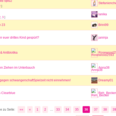
ild 5plu2
Stefaniench
2
]
lanika
2
,
3
]
w 23
Brini99
r euer drittes Kind gespürt?
janinja
& Antibiotika
Rosewood2
gen Ziehen im Unterbauch
Anna38
gegen schwangerschaftSpielzeit nicht einnehmen!
Dreamy01
 Clearblue
Reh_Becker
...
e zu Seite:
««
«
1
2
33
34
35
36
37
38
3