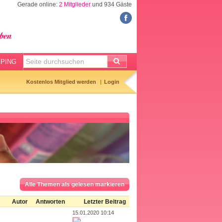
Gerade online:
2 Mitglieder
und 934 Gäste
FORUM
Meine Forenthemen
Meine Forenbeiträge
PING
Gemerkte Themen
Kostenlos Mitglied werden
Login
Neueste Themen
Aktuell diskutiert
Forenticker
Forenbilder
Forenregeln
Alle Themen als gelesen markieren
Autor
Antworten
Letzter Beitrag
15.01.2020 10:14