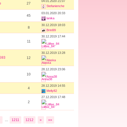
04.01.2020 21:07
e
27
Stefanienche
03.01.2020 20:33
45
lanika
30.12.2019 18:03
8
Brini99
30.12.2019 17:44
11
Lilifee_84
30.12.2019 13:28
593
12
Alaska
28.12.2019 23:06
10
Anna38
28.12.2019 14:55
4
Melly82
27.12.2019 17:48
2
Lilifee_84
...
9
1211
1212
»
»»