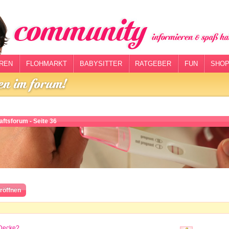
REN
FLOHMARKT
BABYSITTER
RATGEBER
FUN
SHOP
ftsforum - Seite 36
röffnen
 Decke?