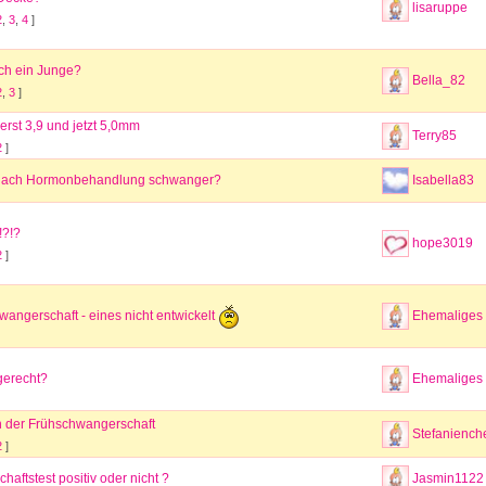
lisaruppe
2
,
3
,
4
]
lich ein Junge?
Bella_82
2
,
3
]
erst 3,9 und jetzt 5,0mm
Terry85
2
]
nach Hormonbehandlung schwanger?
Isabella83
!?!?
hope3019
2
]
Ehemaliges 
wangerschaft - eines nicht entwickelt
gerecht?
Ehemaliges 
in der Frühschwangerschaft
Stefaniench
2
]
aftstest positiv oder nicht ?
Jasmin1122