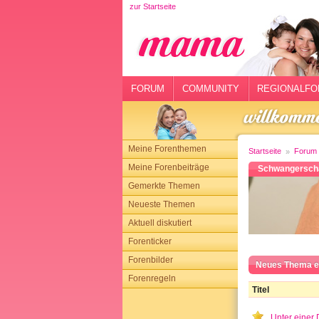
zur Startseite
rtseite
rum
mmunity
FORUM
COMMUNITY
REGIONALFO
gionalforen
ohmarkt
Meine Forenthemen
Startseite
Forum
ysitter
Meine Forenbeiträge
Schwangerscha
Gemerkte Themen
tgeber
Neueste Themen
n
Aktuell diskutiert
Forenticker
opping
Forenbilder
Neues Thema e
Forenregeln
sloggen
Titel
Unter einer