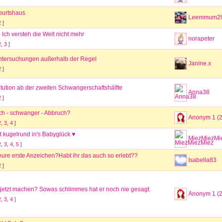
burtshaus
Leemmum2
2
]
Ich versteh die Welt nicht mehr
norapeter
2
,
3
]
untersuchungen außerhalb der Regel
Janine.x
2
]
tution ab der zweiten Schwangerschaftshälfte
Anna38
2
]
h - schwanger - Abbruch?
Anonym 1 (
2
,
3
,
4
]
ert kugelrund in's Babyglück ♥
MiezMiezMi
2
,
3
,
4
,
5
]
ure erste Anzeichen?Habt ihr das auch so erlebt??
Isabella83
2
]
 jetzt machen? Sowas schlimmes hat er noch nie gesagt.
Anonym 1 (
2
,
3
,
4
]