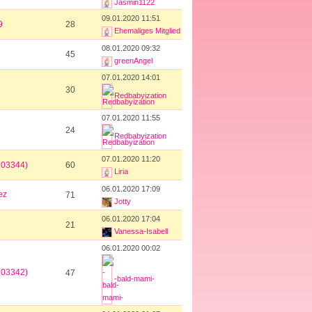
Jasmin1122
09.01.2020 11:51
9
28
Ehemaliges Mitglied
08.01.2020 09:32
45
greenAngel
07.01.2020 14:01
30
Redbabyization
07.01.2020 11:55
24
Redbabyization
07.01.2020 11:20
203344)
60
Liria
06.01.2020 17:09
ez
71
Jotty
06.01.2020 17:04
21
Vanessa-Isabell
06.01.2020 00:02
203342)
47
-bald-mami-