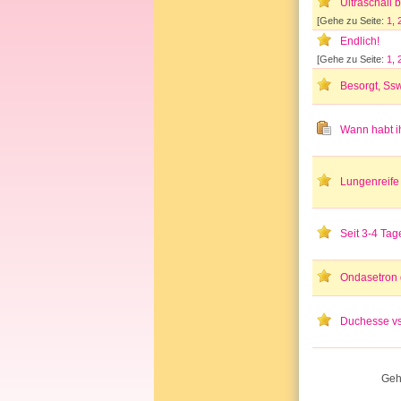
Ultraschall b
[Gehe zu Seite:
1
,
Endlich!
[Gehe zu Seite:
1
,
Besorgt, Ss
Wann habt ih
Lungenreife 
Seit 3-4 Ta
Ondasetron 
Duchesse vs
Geh