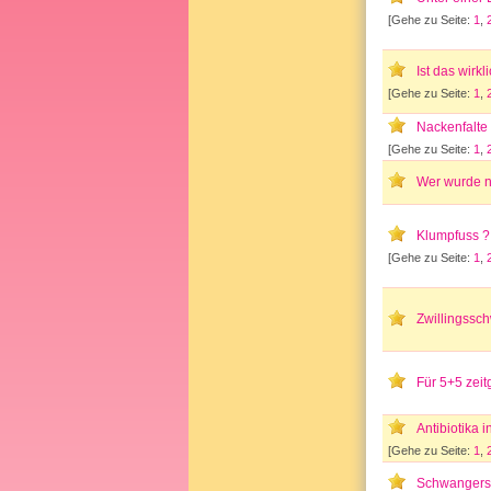
[Gehe zu Seite:
1
,
Ist das wirk
[Gehe zu Seite:
1
,
Nackenfalte 
[Gehe zu Seite:
1
,
Wer wurde 
Klumpfuss ?
[Gehe zu Seite:
1
,
Zwillingssch
Für 5+5 zeit
Antibiotika 
[Gehe zu Seite:
1
,
Schwangersch