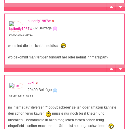
butterfly1987w
18602 Beiträge
07.02.2013 10:11
wua sind die toll. ich bin neidisch
wo bekommt man fertigen fondant her oder nehmt ihr marzipan?
Lexi
20499 Beiträge
07.02.2013 10:19
im internet auf diversen "hobbybäckerei" seiten oder amazon kannste
den schon fertig kaufen
musste nur noch bissl kneten und
ausrollen... bekommste in allen möglichen farben schon fertig
eingefärbt... selber machen und färben ist ne mega schweinerei