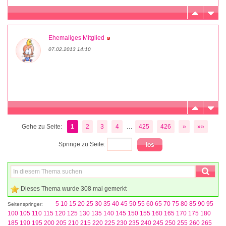
Ehemaliges Mitglied
07.02.2013 14:10
...
Gehe zu Seite:
1
2
3
4
425
426
»
»»
Springe zu Seite:
Dieses Thema wurde 308 mal gemerkt
5
10
15
20
25
30
35
40
45
50
55
60
65
70
75
80
85
90
95
Seitenspringer:
100
105
110
115
120
125
130
135
140
145
150
155
160
165
170
175
180
185
190
195
200
205
210
215
220
225
230
235
240
245
250
255
260
265