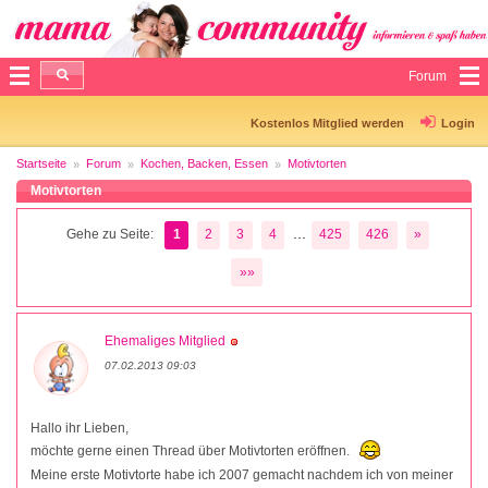
Forum
Kostenlos Mitglied werden
Login
Startseite
Forum
Kochen, Backen, Essen
Motivtorten
Motivtorten
...
Gehe zu Seite:
1
2
3
4
425
426
»
»»
Ehemaliges Mitglied
07.02.2013 09:03
Hallo ihr Lieben,
möchte gerne einen Thread über Motivtorten eröffnen.
Meine erste Motivtorte habe ich 2007 gemacht nachdem ich von meiner