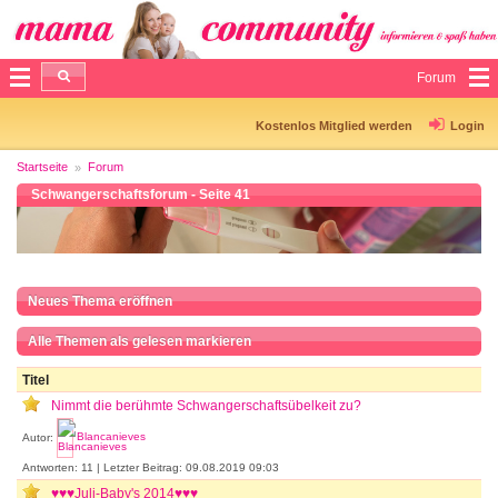
Forum
Kostenlos Mitglied werden
Login
Startseite
Forum
Schwangerschaftsforum - Seite 41
Neues Thema eröffnen
Alle Themen als gelesen markieren
Titel
Nimmt die berühmte Schwangerschaftsübelkeit zu?
Autor:
Blancanieves
Antworten: 11 | Letzter Beitrag: 09.08.2019 09:03
♥♥♥Juli-Baby's 2014♥♥♥