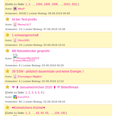
[Gehe zu Seite:
1
,
2
, …,
1004
,
1005
,
1006
, …,
2010
,
2011
]
Autor:
MissP
Antworten: 30162 | Letzter Beitrag: 08.08.2019 06:08
Ist der Test positiv.
Autor:
Mama1417
Antworten: 13 | Letzter Beitrag: 07.08.2019 10:48
1 schwangerschaft
Autor:
Gina1991
Antworten: 10 | Letzter Beitrag: 03.08.2019 10:41
Mit Nässeblocker gesprüht
Autor:
Knutschfleck2015
Antworten: 8 | Letzter Beitrag: 03.08.2019 06:29
38 SSW - plötzlich dauermüde und keine Energie :/
Autor:
Ehemaliges Mitglied
Antworten: 4 | Letzter Beitrag: 02.08.2019 12:24
💙 🐛 Januarwürmchen 2020 🐛 💜 Bilderthread
[Gehe zu Seite:
1
,
2
,
3
,
4
,
5
,
6
]
Autor:
ti-an2012
Antworten: 80 | Letzter Beitrag: 02.08.2019 08:43
♥Krümelchens Krümel♥
[Gehe zu Seite:
1
,
2
, …,
63
,
64
,
65
, …,
129
,
130
]