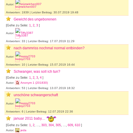
Autor:
krümelchen007
Antworten: 1939 | Letzter Beitrag: 30.07.2019 19:48
Gewicht des ungeborenen
[Gehe zu Seite:
1
,
2
,
3
]
Autor:
Tiffy3387
Antworten: 33 | Letzter Beitrag: 17.07.2019 11:29
nach dammriss nochmal normal entbinden?
Autor:
kassy2703
Antworten: 10 | Letzter Beitrag: 15.07.2019 16:44
Schwanger, was soll ich tun?
[Gehe zu Seite:
1
,
2
,
3
,
4
]
Autor:
Anonym 1 (201830)
Antworten: 53 | Letzter Beitrag: 13.07.2019 18:32
unschöne schwangerschaft
Autor:
kassy2703
Antworten: 6 | Letzter Beitrag: 12.07.2019 22:36
januar 2011 baby....
[Gehe zu Seite:
1
,
2
, …,
303
,
304
,
305
, …,
609
,
610
]
Autor:
jeda