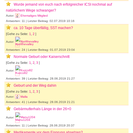
Wurde jemand von euch nach erfolgreicher ICSI nochmal auf
natürlichem Wege schwanger?
Autor:
Ehemaliges Mitglied
Antworten: 11 | Letzter Beitrag: 02.07.2019 10:16
ca. 10 Tage überfällig, SST machen?
[Gehe zu Seite:
1
,
2
]
Autor:
lilyofthevalley
Antworten: 24 | Letzter Beitrag: 01.07.2019 23:04
Normale Geburt oder Kaiserschnitt
[Gehe zu Seite:
1
,
2
,
3
]
Autor:
Kuzco82
Antworten: 39 | Letzter Beitrag: 28.06.2019 21:27
Geburt und der Weg dahin
[Gehe zu Seite:
1
,
2
,
3
]
Autor:
Malla
Antworten: 41 | Letzter Beitrag: 28.06.2019 21:21
Gebärmutterhals Länge in der 26+0
Autor:
Manu1204
Antworten: 11 | Letzter Beitrag: 28.06.2019 20:37
Medikamente vor dem Eisprung absetzen?