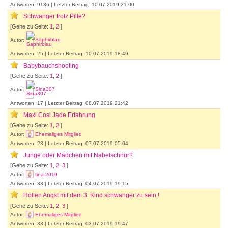
Antworten: 9136 | Letzter Beitrag: 10.07.2019 21:00
Schwanger trotz Pille?
[Gehe zu Seite:
1
,
2
]
Autor:
Saphirblau
Antworten: 25 | Letzter Beitrag: 10.07.2019 18:49
Babybauchshooting
[Gehe zu Seite:
1
,
2
]
Autor:
Sina307
Antworten: 17 | Letzter Beitrag: 08.07.2019 21:42
Maxi Cosi Jade Erfahrung
[Gehe zu Seite:
1
,
2
]
Autor:
Ehemaliges Mitglied
Antworten: 23 | Letzter Beitrag: 07.07.2019 05:04
Junge oder Mädchen mit Nabelschnur?
[Gehe zu Seite:
1
,
2
,
3
]
Autor:
tina-2019
Antworten: 33 | Letzter Beitrag: 04.07.2019 19:15
Höllen Angst mit dem 3. Kind schwanger zu sein !
[Gehe zu Seite:
1
,
2
,
3
]
Autor:
Ehemaliges Mitglied
Antworten: 33 | Letzter Beitrag: 03.07.2019 19:47