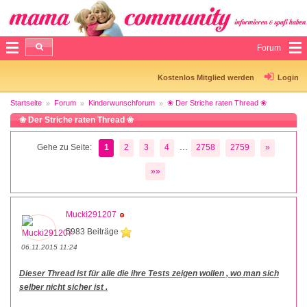
Forum
Kostenlos Mitglied werden
Login
Startseite
Forum
Kinderwunschforum
❀ Der Striche raten Thread ❀
❀ Der Striche raten Thread ❀
...
Gehe zu Seite:
1
2
3
4
2758
2759
»
»»
Mucki291207
5983 Beiträge
06.11.2015 11:24
Dieser Thread ist für alle die ihre Tests zeigen wollen , wo man sich
selber nicht sicher ist .