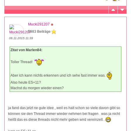
Mucki291207
5983 Beiträge
06.11.2015 11:39
Zitat von Marlen84:
Toller Thread!
Aber ich kann nichts erkennen und ich sehe fast immer was.
Also heute ES+11?
Machst du morgen wieder einen?
ja fand das jetzt ne gute idee , weil es halt schon so viele davon gibt so
können sie den Thread immer wieder nehmen bei fragen . was ja nicht
heißt das es diese threads nicht mehr geben wird vereinzelt .