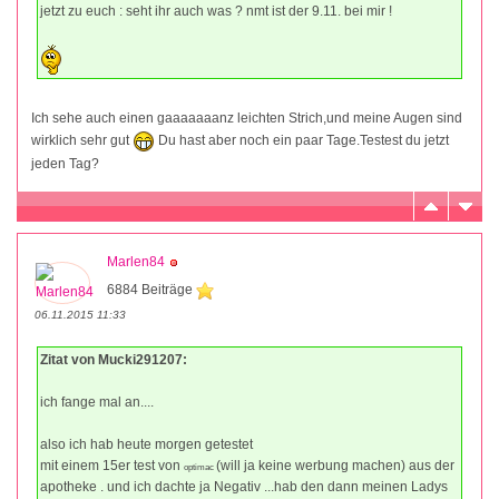
jetzt zu euch : seht ihr auch was ? nmt ist der 9.11. bei mir !
Ich sehe auch einen gaaaaaaanz leichten Strich,und meine Augen sind
wirklich sehr gut
Du hast aber noch ein paar Tage.Testest du jetzt
jeden Tag?
Marlen84
6884 Beiträge
06.11.2015 11:33
Zitat von Mucki291207:
ich fange mal an....
also ich hab heute morgen getestet
mit einem 15er test von
(will ja keine werbung machen) aus der
optimac
apotheke . und ich dachte ja Negativ ...hab den dann meinen Ladys