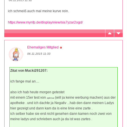
06.11.2015 11:32
ich schmeiß auch mal meine kurve rein.
https://www.mynfp.de/display/view/sia7yzar2ogd/
Ehemaliges Mitglied
06.11.2015 11:33
Zitat von Mucki291207:
ich fange mal an....
also ich hab heute morgen getestet
mit einem 15er test von
(will ja keine werbung machen) aus der
optimac
apotheke . und ich dachte ja Negativ ...hab den dann meinen Ladys
hier gezeigt und dann kam da is eine linie eine zarte .
ich selber habe sie erst nicht gesehen dann kamen noch zwei von
meine ladys und schrieben auch ja da ist was zartes .